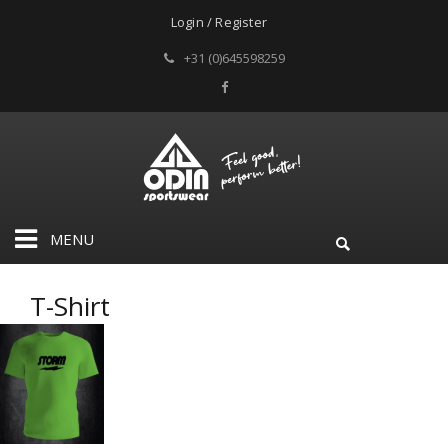
Login / Register
+31 (0)645598259
MENU
T-Shirt